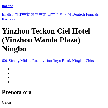
Italiano
English
简体中文
繁體中文
日本語
한국어
Deutsch
Français
Русский
Yinzhou Teckon Ciel Hotel
(Yinzhou Wanda Plaza)
Ningbo
606 Siming Middle Road, vicino Jinyu Road, Ningbo, China
Prenota ora
Cerca